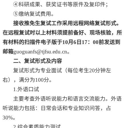
④科研成果、获奖证书等原件及复印件；
⑤缴纳复试费用。
接收推免生复试工作采用远程网络复试形式。
在远程复试时以上材料须提前备好、现场核验，所
有材料的扫描件电子版于
1
0
月
6
日1
7
：00前发送到
邮箱
guoguanfs@tjfsu.edu.cn。
二、复试形式及内容
复试形式为专业面试（每位考生20分钟左
右），满分为100分。
1.外语口试
主要考查外语听说能力和语言交流能力。外语
听说能力包括：日常会话和专业知识问答，占
30%。
2.综合素质能力测试