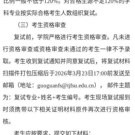
比例一般不低于
120%。对合格生源不足120%的学
科专业按实际合格考生人数组织复试。
（三）
考生资格审查
复试前，学院严格进行考生资格审查
。
凡未进
行资格审查或资格审查未通过的考生一律不予录
，
取。
考生收到复试通知并同意复试后
将复试材料
扫描件打包压缩后
于
2026年3
月
23
日
17:00
前发送至
邮箱（地址：
guoguanfs@tjfsu.edu.cn）， 邮件主题
为：复试专业+姓名+考生编号。考生现场复试报到
时须携带以下相关证明材料原件再次进行资格审
核。
考生应按要求，提交如下材料
：