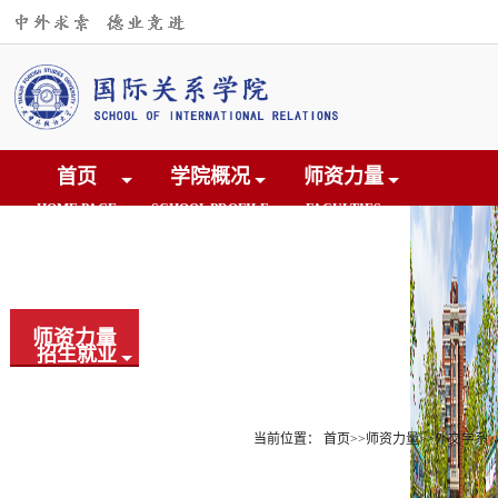
首页
学院概况
师资力量
HOME PAGE
SCHOOL PROFILE
FACULTIES
人才培养
学术研究
交流合作
CULTIVATION
RESEARCH
COOPERATION
师资力量
招生就业
党团建设
院友之家
EDUCATION
CONSTRUCTION
ALUMNI
当前位置：
首页
>>
师资力量
>>
外交学系
下载中心
DOWNLOAD